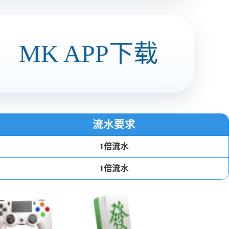
相依、同心鼓、拔河比赛。本次活动不仅是意昂体育「中国」工
体育「中国」人的精英风貌和活力。